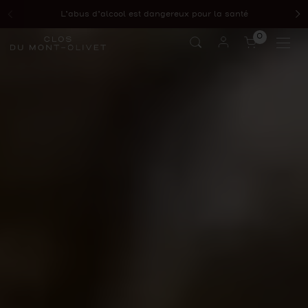
Passer au contenu
L’abus d’alcool est dangereux pour la santé
Précédent
Su
0
Ouvrir le p
Ouvr